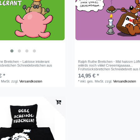
e Brettchen – Laktose intolerant
Ralph Ruthe Brettchen - Mid haissm Löffe
sbrettchen Schneidebrettchen aus
wiiiirds noch viiiiiel Creeemigaaaaa...
Frühstücksbrettchen Schneidebrett aus
€ *
14,95 € *
. MwSt.
zzgl.
Versandkosten
*
inkl. ges. MwSt.
zzgl.
Versandkosten