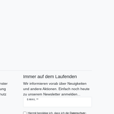
Immer auf dem Laufenden
nster
Wir informieren vorab über Neuigkeiten
gung
und andere Aktionen. Einfach noch heute
hutz
zu unserem Newsletter anmelden...
Newsletter
E-MAIL **
Honig
Hiermit bestätige ich, dass ich die
Daten­schutz­