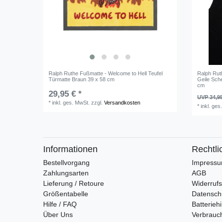
Ralph Ruthe Fußmatte - Welcome to Hell Teufel
Ralph Rut
Türmatte Braun 39 x 58 cm
Geile Sch
cm
29,95 € *
UVP 34,9
*
inkl. ges. MwSt.
zzgl.
Versandkosten
*
inkl. ges
Informationen
Rechtli
Bestellvorgang
Impress
Zahlungsarten
AGB
Lieferung / Retoure
Widerrufs
Größentabelle
Datensch
Hilfe / FAQ
Batterieh
Über Uns
Verbrauc