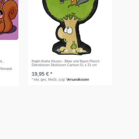
l...
Ralph Ruthe Kissen - Biber und Baum Plüsch
Dekokissen Sitzkissen Cartoon 51 x 31 cm
 Resopal
19,95 € *
*
inkl. ges. MwSt.
zzgl.
Versandkosten