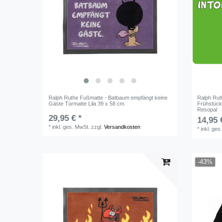
Ralph Ruthe Fußmatte - Batbaum empfängt keine
Ralph Ruth
Gäste Türmatte Lila 39 x 58 cm
Frühstück
Resopal
29,95 € *
14,95 
*
inkl. ges. MwSt.
zzgl.
Versandkosten
*
inkl. ges
-43%