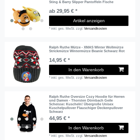
Sting & Barry Slipper Pantoffeln Fische
ab 29,95 € *
Artikel anzeigen
*
inkl. ges. MwSt.
zzgl.
Versandkosten
Ralph Ruthe Mütze - XMAS Winter Wollmütze
Strickmütze Wintermütze Beanie Schwarz Rot
14,95 € *
In den Warenkorb
*
inkl. ges. MwSt.
zzgl.
Versandkosten
Ralph Ruthe Oversize Cozy Hoodie für Herren
und Damen - Thorsten Dörnbach Geile
Scheisse: Kuscheln! Übergroße Unisex
Kuschelpullover Flauschiger Deckenpullover
Schwarz
44,95 € *
In den Warenkorb
*
inkl. ges. MwSt.
zzgl.
Versandkosten