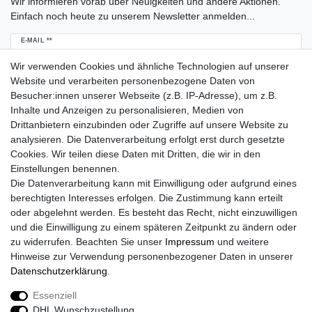
Wir informieren vorab über Neuigkeiten und andere Aktionen.
Einfach noch heute zu unserem Newsletter anmelden...
Newsletter
E-MAIL **
Honig
Wir verwenden Cookies und ähnliche Technologien auf unserer
Hiermit bestätige ich, dass ich die
Daten­schutz­erklärung
gelesen habe. Meine
Website und verarbeiten personenbezogene Daten von
Einwilligung kann ich jederzeit widerrufen.**
Besucher:innen unserer Webseite (z.B. IP-Adresse), um z.B.
Inhalte und Anzeigen zu personalisieren, Medien von
Abonnieren
Drittanbietern einzubinden oder Zugriffe auf unsere Website zu
analysieren. Die Datenverarbeitung erfolgt erst durch gesetzte
** Hierbei handelt es sich um ein Pflichtfeld.
Cookies. Wir teilen diese Daten mit Dritten, die wir in den
Zahlarten
Einstellungen benennen.
Die Datenverarbeitung kann mit Einwilligung oder aufgrund eines
berechtigten Interesses erfolgen. Die Zustimmung kann erteilt
oder abgelehnt werden. Es besteht das Recht, nicht einzuwilligen
und die Einwilligung zu einem späteren Zeitpunkt zu ändern oder
zu widerrufen. Beachten Sie unser
Impressum
und weitere
Hinweise zur Verwendung personenbezogener Daten in unserer
Versand
Daten­schutz­erklärung
.
Essenziell
DHL Wunschzustellung